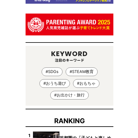
KEYWORD
注目のキーワード
#SDGs
#STEAM教育
#おうち遊び
#おもちゃ
#お出かけ・旅行
RANKING
1
首都圏の「子どもと楽しめ