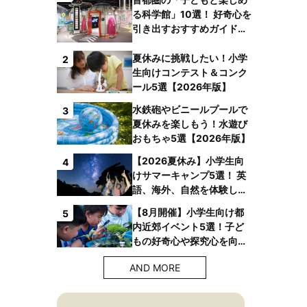
る科学館」10選！ 好奇心を
引き出すおすすめガイドブ
ックも
夏休みに挑戦したい！小学
2
生向けコンテスト＆コンク
ール5選【2026年版】
水鉄砲やビニールプールで
3
夏休みを楽しもう！水遊び
おもちゃ5選【2026年版】
【2026夏休み】小学生向
4
けサマーキャンプ5選！ 英
語、海外、自然を体験しよ
う！
【8月開催】小学生向け都
5
内近郊イベント5選！子ど
もの好奇心や探究心を向上
させよう！【2026年版】
AND MORE