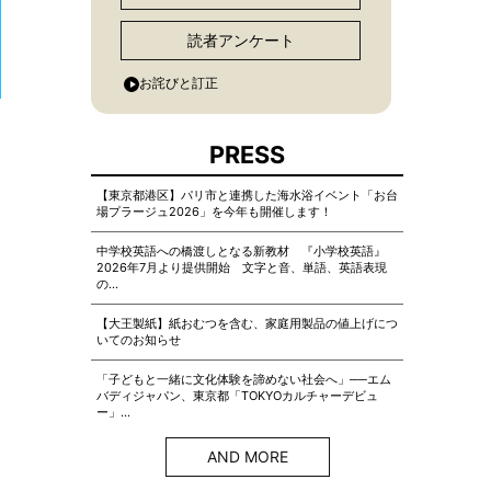
読者アンケート
お詫びと訂正
PRESS
【東京都港区】パリ市と連携した海水浴イベント「お台
場プラージュ2026」を今年も開催します！
中学校英語への橋渡しとなる新教材 『小学校英語』
2026年7月より提供開始 文字と音、単語、英語表現
の…
【大王製紙】紙おむつを含む、家庭用製品の値上げにつ
いてのお知らせ
「子どもと一緒に文化体験を諦めない社会へ」──エム
バディジャパン、東京都「TOKYOカルチャーデビュ
ー」…
AND MORE