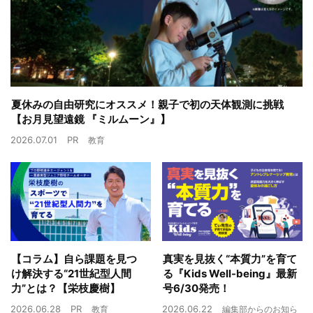
夏休みの自由研究にオススメ！親子で初の天体観測に挑戦
【お月見望遠鏡 『ミルムーン』】
2026.07.01
PR
教育
【コラム】自ら課題を見つ
真実を見抜く“本質力”を育て
け解決する“21世紀型人間
る『Kids Well-being』最新
力”とは？【栄枝慶樹】
号6/30発売！
2026.06.28
PR
2026.06.22
教育
編集部からのお知ら