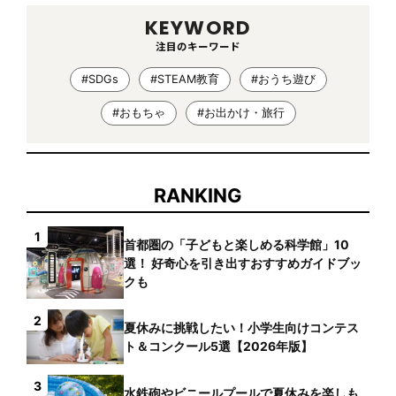
KEYWORD
注目のキーワード
#SDGs
#STEAM教育
#おうち遊び
#おもちゃ
#お出かけ・旅行
RANKING
1
首都圏の「子どもと楽しめる科学館」10
選！ 好奇心を引き出すおすすめガイドブッ
クも
2
夏休みに挑戦したい！小学生向けコンテス
ト＆コンクール5選【2026年版】
3
水鉄砲やビニールプールで夏休みを楽しも