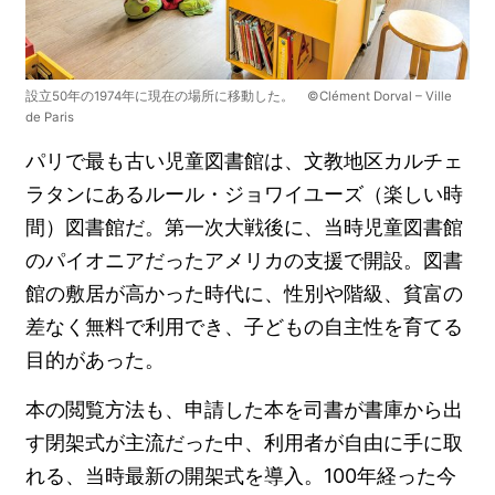
設立50年の1974年に現在の場所に移動した。 ©Clément Dorval – Ville
de Paris
パリで最も古い児童図書館は、文教地区カルチェ
ラタンにあるルール・ジョワイユーズ（楽しい時
間）図書館だ。第一次大戦後に、当時児童図書館
のパイオニアだったアメリカの支援で開設。図書
館の敷居が高かった時代に、性別や階級、貧富の
差なく無料で利用でき、子どもの自主性を育てる
目的があった。
本の閲覧方法も、申請した本を司書が書庫から出
す閉架式が主流だった中、利用者が自由に手に取
れる、当時最新の開架式を導入。100年経った今