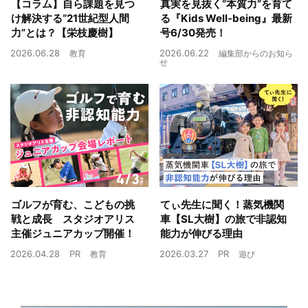
【コラム】自ら課題を見つ
真実を見抜く“本質力”を育て
け解決する“21世紀型人間
る『Kids Well-being』最新
力”とは？【栄枝慶樹】
号6/30発売！
2026.06.28
2026.06.22
教育
編集部からのお知ら
せ
ゴルフが育む、こどもの挑
てぃ先生に聞く！蒸気機関
戦と成長 スタジオアリス
車【SL大樹】の旅で非認知
主催ジュニアカップ開催！
能力が伸びる理由
2026.04.28
PR
2026.03.27
PR
教育
遊び