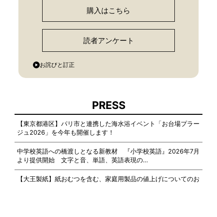
購入はこちら
読者アンケート
お詫びと訂正
PRESS
【東京都港区】パリ市と連携した海水浴イベント「お台場プラー
ジュ2026」を今年も開催します！
中学校英語への橋渡しとなる新教材 『小学校英語』2026年7月
より提供開始 文字と音、単語、英語表現の…
【大王製紙】紙おむつを含む、家庭用製品の値上げについてのお
知らせ
「子どもと一緒に文化体験を諦めない社会へ」──エムバディジ
ャパン、東京都「TOKYOカルチャーデビュー」…