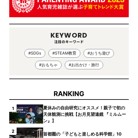
KEYWORD
注目のキーワード
#SDGs
#STEAM教育
#おうち遊び
#おもちゃ
#お出かけ・旅行
RANKING
夏休みの自由研究にオススメ！親子で初の
1
天体観測に挑戦【お月見望遠鏡 『ミルムー
ン』】
2
首都圏の「子どもと楽しめる科学館」10