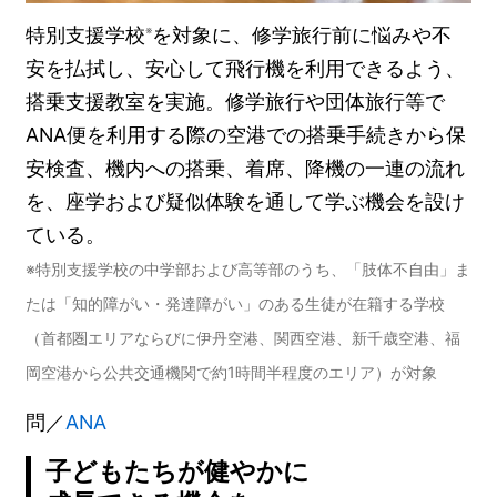
特別支援学校
を対象に、修学旅行前に悩みや不
※
安を払拭し、安心して飛行機を利用できるよう、
搭乗支援教室を実施。修学旅行や団体旅行等で
ANA便を利用する際の空港での搭乗手続きから保
安検査、機内への搭乗、着席、降機の一連の流れ
を、座学および疑似体験を通して学ぶ機会を設け
ている。
※特別支援学校の中学部および高等部のうち、「肢体不自由」ま
たは「知的障がい・発達障がい」のある生徒が在籍する学校
（首都圏エリアならびに伊丹空港、関西空港、新千歳空港、福
岡空港から公共交通機関で約1時間半程度のエリア）が対象
問／
ANA
子どもたちが健やかに