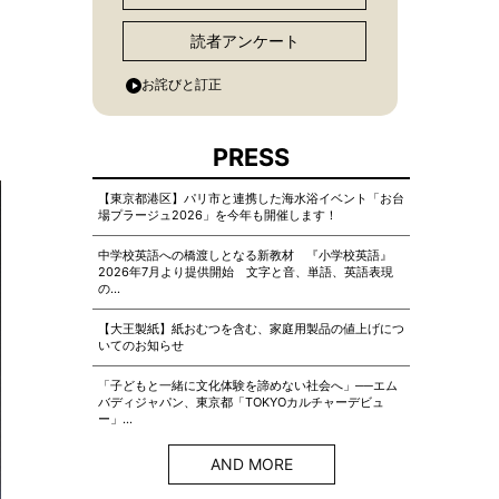
読者アンケート
お詫びと訂正
PRESS
【東京都港区】パリ市と連携した海水浴イベント「お台
場プラージュ2026」を今年も開催します！
中学校英語への橋渡しとなる新教材 『小学校英語』
2026年7月より提供開始 文字と音、単語、英語表現
の…
【大王製紙】紙おむつを含む、家庭用製品の値上げにつ
いてのお知らせ
「子どもと一緒に文化体験を諦めない社会へ」──エム
バディジャパン、東京都「TOKYOカルチャーデビュ
ー」…
AND MORE