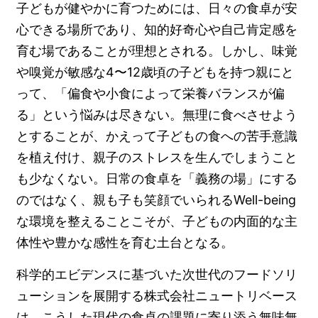
子どもが健やかに育つためには、日々の食卓が安
心できる場所であり、知的好奇心や自己肯定感を
育む場であることが理想とされる。しかし、味覚
や嗅覚が敏感な4〜12歳頃の子どもを持つ親にと
って、「偏食や小食によって栄養バランスが偏
る」という悩みは尽きない。無理に食べさせよう
とすることが、かえって子どもの食への苦手意識
を植え付け、親子のストレスを生んでしまうこと
も少なくない。日常の食卓を「義務の場」にする
のではなく、親も子も笑顔でいられるWell-being
な環境を整えることこそが、子どもの内面的な主
体性や豊かな感性を育む土台となる。
科学的エビデンスに基づいた次世代のフードソリ
ューションを展開する株式会社ニュートリベース
は、こうした現代の食卓の課題に寄り添う無味無