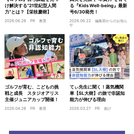
け解決する“21世紀型人間
る『Kids Well-being』最新
力”とは？【栄枝慶樹】
号6/30発売！
2026.06.28
PR
2026.06.22
教育
編集部からのお知ら
せ
ゴルフが育む、こどもの挑
てぃ先生に聞く！蒸気機関
戦と成長 スタジオアリス
車【SL大樹】の旅で非認知
主催ジュニアカップ開催！
能力が伸びる理由
2026.04.28
PR
2026.03.27
PR
教育
遊び