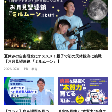
夏休みの自由研究にオススメ！親子で初の天体観測に挑戦
【お月見望遠鏡 『ミルムーン』】
2026.07.01
PR
教育
【コラム】自ら課題を見つ
真実を見抜く“本質力”を育て