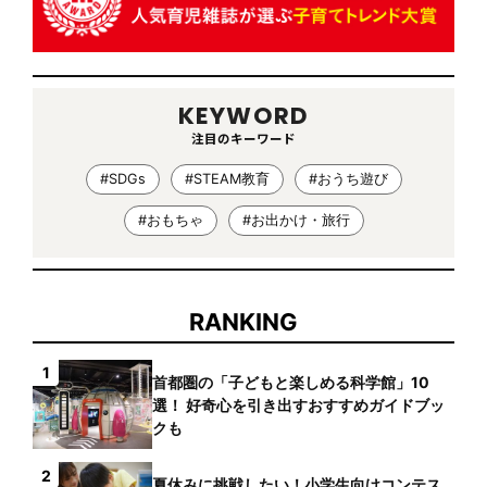
KEYWORD
注目のキーワード
#SDGs
#STEAM教育
#おうち遊び
#おもちゃ
#お出かけ・旅行
RANKING
1
首都圏の「子どもと楽しめる科学館」10
選！ 好奇心を引き出すおすすめガイドブッ
クも
2
夏休みに挑戦したい！小学生向けコンテス