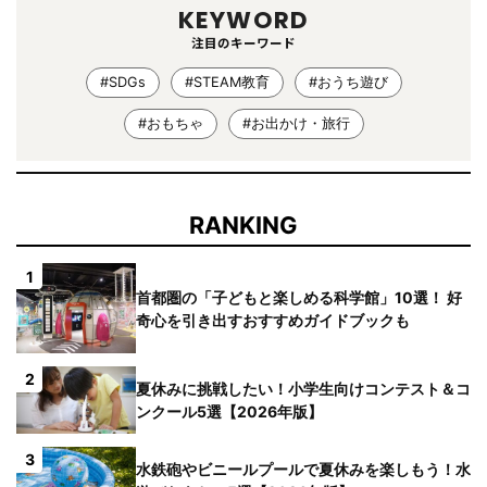
KEYWORD
注目のキーワード
#SDGs
#STEAM教育
#おうち遊び
#おもちゃ
#お出かけ・旅行
RANKING
1
首都圏の「子どもと楽しめる科学館」10選！ 好
奇心を引き出すおすすめガイドブックも
2
夏休みに挑戦したい！小学生向けコンテスト＆コ
ンクール5選【2026年版】
3
水鉄砲やビニールプールで夏休みを楽しもう！水