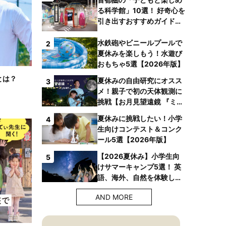
る科学館」10選！ 好奇心を
引き出すおすすめガイドブ
ックも
水鉄砲やビニールプールで
2
夏休みを楽しもう！水遊び
おもちゃ5選【2026年版】
とは？
夏休みの自由研究にオスス
3
メ！親子で初の天体観測に
挑戦【お月見望遠鏡 『ミル
ムーン』】
夏休みに挑戦したい！小学
4
生向けコンテスト＆コンク
ール5選【2026年版】
【2026夏休み】小学生向
5
けサマーキャンプ5選！ 英
語、海外、自然を体験しよ
う！
AND MORE