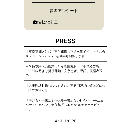
読者アンケート
お詫びと訂正
PRESS
【東京都港区】パリ市と連携した海水浴イベント「お台
場プラージュ2026」を今年も開催します！
中学校英語への橋渡しとなる新教材 『小学校英語』
2026年7月より提供開始 文字と音、単語、英語表現
の…
【大王製紙】紙おむつを含む、家庭用製品の値上げにつ
いてのお知らせ
「子どもと一緒に文化体験を諦めない社会へ」──エム
バディジャパン、東京都「TOKYOカルチャーデビュ
ー」…
AND MORE