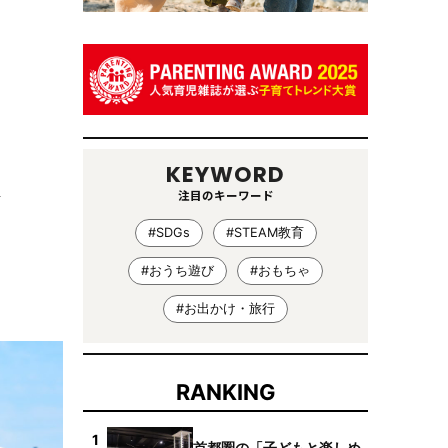
KEYWORD
注目のキーワード
#SDGs
#STEAM教育
#おうち遊び
#おもちゃ
#お出かけ・旅行
RANKING
1
首都圏の「子どもと楽しめ