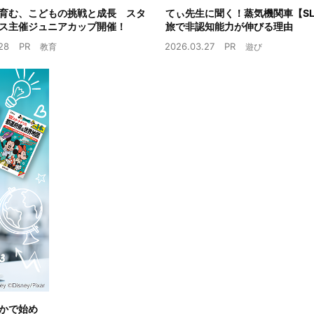
育む、こどもの挑戦と成長 スタ
てぃ先生に聞く！蒸気機関車【S
ス主催ジュニアカップ開催！
旅で非認知能力が伸びる理由
28
PR
2026.03.27
PR
教育
遊び
かで始め