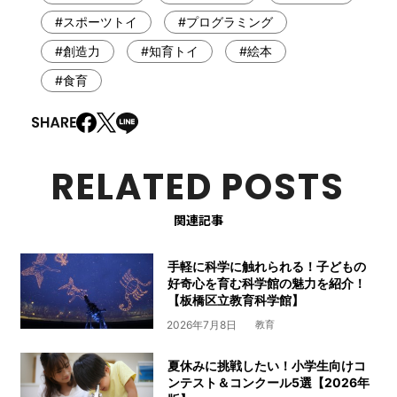
#スポーツトイ
#プログラミング
#創造力
#知育トイ
#絵本
#食育
RELATED POSTS
関連記事
手軽に科学に触れられる！子どもの
好奇心を育む科学館の魅力を紹介！
【板橋区立教育科学館】
2026年7月8日
教育
夏休みに挑戦したい！小学生向けコ
ンテスト＆コンクール5選【2026年