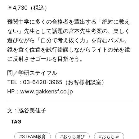
￥4,730（税込）
難関中学に多くの合格者を輩出する「絶対に教え
ない」先生として話題の宮本先生考案の、楽しく
遊びながら「自分で考え抜く力」を育むパズル。
鏡を置く位置を試行錯誤しながらライトの光を鏡
に反射させゴールを目指そう。
問／学研ステイフル
TEL：03-6420-3965（お客様相談室）
HP：www.gakkensf.co.jp
文：脇谷美佳子
#STEAM教育
#おうち遊び
#おもちゃ