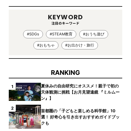
KEYWORD
注目のキーワード
#SDGs
#STEAM教育
#おうち遊び
#おもちゃ
#お出かけ・旅行
RANKING
夏休みの自由研究にオススメ！親子で初の
1
天体観測に挑戦【お月見望遠鏡 『ミルムー
ン』】
2
首都圏の「子どもと楽しめる科学館」10
選！ 好奇心を引き出すおすすめガイドブッ
クも