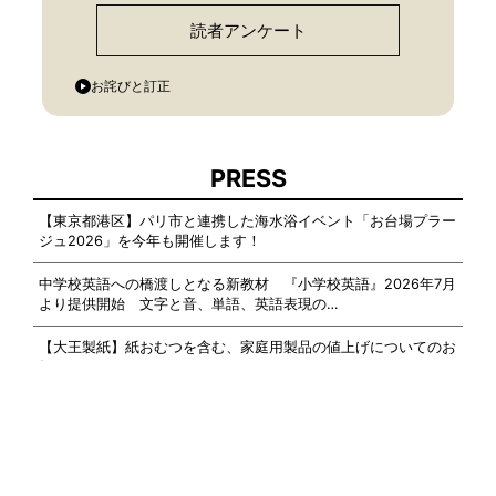
読者アンケート
お詫びと訂正
PRESS
【東京都港区】パリ市と連携した海水浴イベント「お台場プラー
ジュ2026」を今年も開催します！
中学校英語への橋渡しとなる新教材 『小学校英語』2026年7月
より提供開始 文字と音、単語、英語表現の…
【大王製紙】紙おむつを含む、家庭用製品の値上げについてのお
知らせ
「子どもと一緒に文化体験を諦めない社会へ」──エムバディジ
ャパン、東京都「TOKYOカルチャーデビュー」…
AND MORE