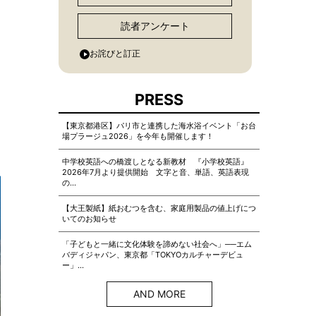
読者アンケート
お詫びと訂正
PRESS
【東京都港区】パリ市と連携した海水浴イベント「お台
場プラージュ2026」を今年も開催します！
中学校英語への橋渡しとなる新教材 『小学校英語』
2026年7月より提供開始 文字と音、単語、英語表現
の…
【大王製紙】紙おむつを含む、家庭用製品の値上げにつ
いてのお知らせ
「子どもと一緒に文化体験を諦めない社会へ」──エム
バディジャパン、東京都「TOKYOカルチャーデビュ
ー」…
AND MORE