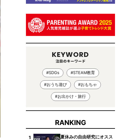
KEYWORD
注目のキーワード
#SDGs
#STEAM教育
#おうち遊び
#おもちゃ
#お出かけ・旅行
RANKING
夏休みの自由研究にオスス
1