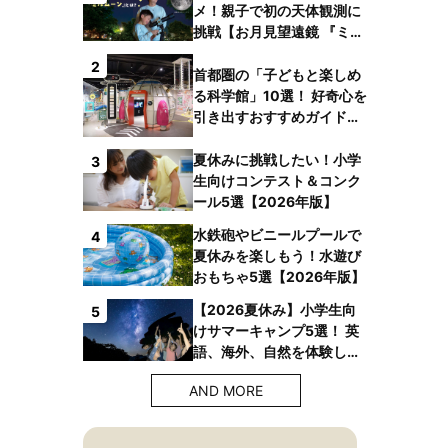
メ！親子で初の天体観測に
挑戦【お月見望遠鏡 『ミル
ムーン』】
2
首都圏の「子どもと楽しめ
る科学館」10選！ 好奇心を
引き出すおすすめガイドブ
ックも
夏休みに挑戦したい！小学
3
生向けコンテスト＆コンク
ール5選【2026年版】
水鉄砲やビニールプールで
4
夏休みを楽しもう！水遊び
おもちゃ5選【2026年版】
【2026夏休み】小学生向
5
けサマーキャンプ5選！ 英
語、海外、自然を体験しよ
う！
AND MORE