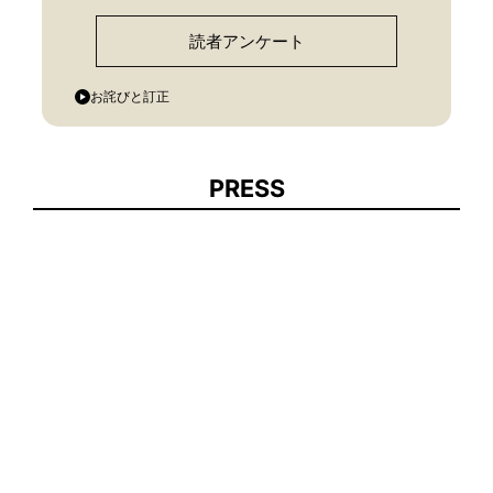
読者アンケート
お詫びと訂正
PRESS
【東京都港区】パリ市と連携した海水浴イベント「お台場プラー
ジュ2026」を今年も開催します！
中学校英語への橋渡しとなる新教材 『小学校英語』2026年7月
より提供開始 文字と音、単語、英語表現の…
【大王製紙】紙おむつを含む、家庭用製品の値上げについてのお
知らせ
「子どもと一緒に文化体験を諦めない社会へ」──エムバディジ
ャパン、東京都「TOKYOカルチャーデビュー」…
AND MORE