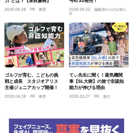
力”とは？【栄枝慶樹】
号6/30発売！
2026.06.28
PR
2026.06.22
教育
編集部からのお知ら
せ
ゴルフが育む、こどもの挑
てぃ先生に聞く！蒸気機関
戦と成長 スタジオアリス
車【SL大樹】の旅で非認知
主催ジュニアカップ開催！
能力が伸びる理由
2026.04.28
PR
2026.03.27
PR
教育
遊び