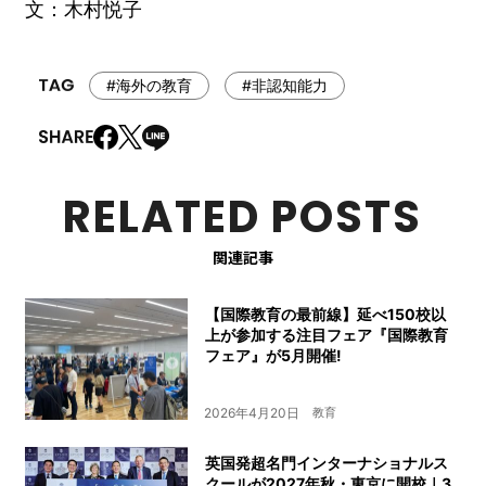
文：木村悦子
#海外の教育
#非認知能力
RELATED POSTS
関連記事
【国際教育の最前線】延べ150校以
上が参加する注目フェア『国際教育
フェア』が5月開催!
2026年4月20日
教育
英国発超名門インターナショナルス
クールが2027年秋・東京に開校｜3