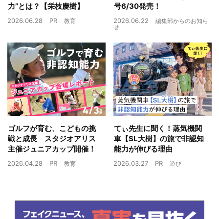
力”とは？【栄枝慶樹】
号6/30発売！
2026.06.28
PR
2026.06.22
教育
編集部からのお知ら
せ
ゴルフが育む、こどもの挑
てぃ先生に聞く！蒸気機関
戦と成長 スタジオアリス
車【SL大樹】の旅で非認知
主催ジュニアカップ開催！
能力が伸びる理由
2026.04.28
PR
2026.03.27
PR
教育
遊び