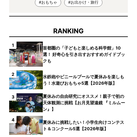
#おもちゃ
#お出かけ・旅行
RANKING
1
首都圏の「子どもと楽しめる科学館」10
選！ 好奇心を引き出すおすすめガイドブッ
クも
2
水鉄砲やビニールプールで夏休みを楽しも
う！水遊びおもちゃ5選【2026年版】
夏休みの自由研究にオススメ！親子で初の
3
天体観測に挑戦【お月見望遠鏡 『ミルムー
ン』】
4
夏休みに挑戦したい！小学生向けコンテス
ト＆コンクール5選【2026年版】