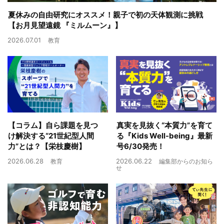
夏休みの自由研究にオススメ！親子で初の天体観測に挑戦
【お月見望遠鏡 『ミルムーン』】
2026.07.01
教育
【コラム】自ら課題を見つ
真実を見抜く“本質力”を育て
け解決する“21世紀型人間
る『Kids Well-being』最新
力”とは？【栄枝慶樹】
号6/30発売！
2026.06.28
2026.06.22
教育
編集部からのお知ら
せ