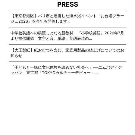
PRESS
【東京都港区】パリ市と連携した海水浴イベント「お台場プラー
ジュ2026」を今年も開催します！
中学校英語への橋渡しとなる新教材 『小学校英語』2026年7月
より提供開始 文字と音、単語、英語表現の…
【大王製紙】紙おむつを含む、家庭用製品の値上げについてのお
知らせ
「子どもと一緒に文化体験を諦めない社会へ」──エムバディジ
ャパン、東京都「TOKYOカルチャーデビュー」…
AND MORE
Kids Well-beingについて
情報掲載について
広告掲載について