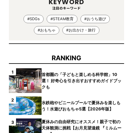
KEYWORD
注目のキーワード
#SDGs
#STEAM教育
#おうち遊び
#おもちゃ
#お出かけ・旅行
RANKING
1
首都圏の「子どもと楽しめる科学館」10
選！ 好奇心を引き出すおすすめガイドブッ
クも
2
水鉄砲やビニールプールで夏休みを楽しも
う！水遊びおもちゃ5選【2026年版】
夏休みの自由研究にオススメ！親子で初の
3
天体観測に挑戦【お月見望遠鏡 『ミルムー