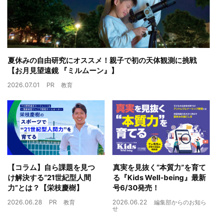
夏休みの自由研究にオススメ！親子で初の天体観測に挑戦
【お月見望遠鏡 『ミルムーン』】
2026.07.01
PR
教育
【コラム】自ら課題を見つ
真実を見抜く“本質力”を育て
け解決する“21世紀型人間
る『Kids Well-being』最新
力”とは？【栄枝慶樹】
号6/30発売！
2026.06.28
PR
2026.06.22
教育
編集部からのお知ら
せ