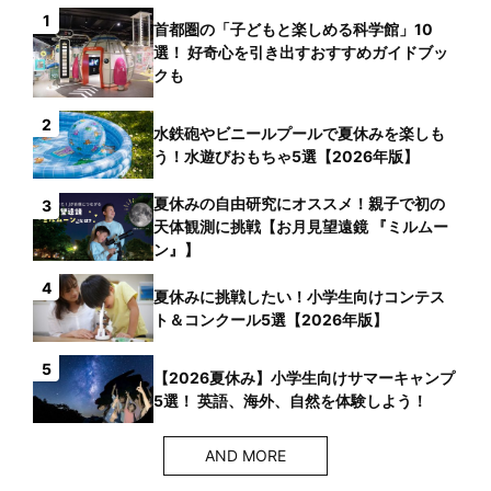
1
首都圏の「子どもと楽しめる科学館」10
選！ 好奇心を引き出すおすすめガイドブッ
クも
2
水鉄砲やビニールプールで夏休みを楽しも
う！水遊びおもちゃ5選【2026年版】
夏休みの自由研究にオススメ！親子で初の
3
天体観測に挑戦【お月見望遠鏡 『ミルムー
ン』】
4
夏休みに挑戦したい！小学生向けコンテス
ト＆コンクール5選【2026年版】
5
【2026夏休み】小学生向けサマーキャンプ
5選！ 英語、海外、自然を体験しよう！
AND MORE