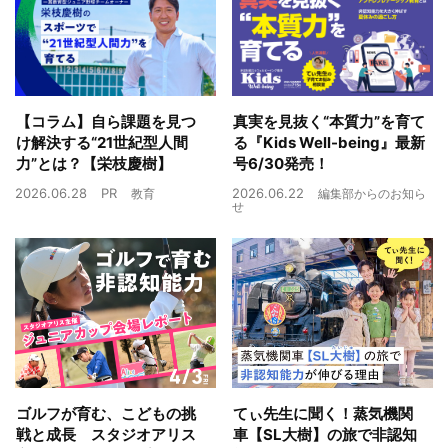
【コラム】自ら課題を見つ
真実を見抜く“本質力”を育て
け解決する“21世紀型人間
る『Kids Well-being』最新
力”とは？【栄枝慶樹】
号6/30発売！
2026.06.28
PR
2026.06.22
教育
編集部からのお知ら
せ
ゴルフが育む、こどもの挑
てぃ先生に聞く！蒸気機関
戦と成長 スタジオアリス
車【SL大樹】の旅で非認知