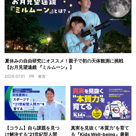
夏休みの自由研究にオススメ！親子で初の天体観測に挑戦
【お月見望遠鏡 『ミルムーン』】
2026.07.01
PR
教育
【コラム】自ら課題を見つ
真実を見抜く“本質力”を育て
け解決する“21世紀型人間
る『Kids Well-being』最新