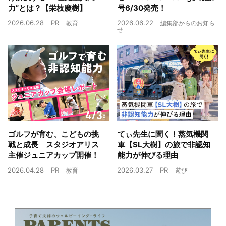
力”とは？【栄枝慶樹】
号6/30発売！
2026.06.28
PR
2026.06.22
教育
編集部からのお知ら
せ
ゴルフが育む、こどもの挑
てぃ先生に聞く！蒸気機関
戦と成長 スタジオアリス
車【SL大樹】の旅で非認知
主催ジュニアカップ開催！
能力が伸びる理由
2026.04.28
PR
2026.03.27
PR
教育
遊び