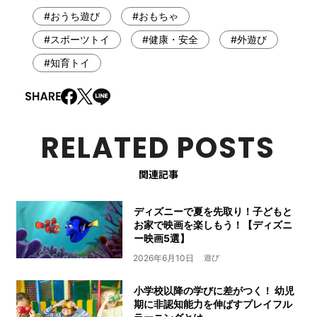
#おうち遊び
#おもちゃ
#スポーツトイ
#健康・安全
#外遊び
#知育トイ
RELATED POSTS
関連記事
ディズニーで夏を先取り！子どもと
お家で映画を楽しもう！【ディズニ
ー映画5選】
2026年6月10日
遊び
小学校以降の学びに差がつく！ 幼児
期に非認知能力を伸ばすプレイフル