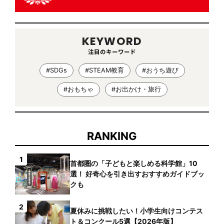
KEYWORD
注目のキーワード
#SDGs
#STEAM教育
#おうち遊び
#おもちゃ
#お出かけ・旅行
RANKING
1
首都圏の「子どもと楽しめる科学館」10
選！ 好奇心を引き出すおすすめガイドブッ
クも
2
夏休みに挑戦したい！小学生向けコンテス
ト＆コンクール5選【2026年版】