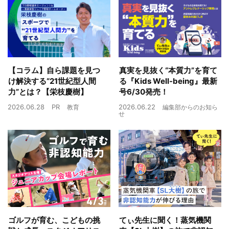
【コラム】自ら課題を見つ
真実を見抜く“本質力”を育て
け解決する“21世紀型人間
る『Kids Well-being』最新
力”とは？【栄枝慶樹】
号6/30発売！
2026.06.28
PR
2026.06.22
教育
編集部からのお知ら
せ
ゴルフが育む、こどもの挑
てぃ先生に聞く！蒸気機関