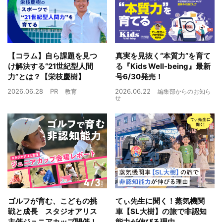
【コラム】自ら課題を見つ
真実を見抜く“本質力”を育て
け解決する“21世紀型人間
る『Kids Well-being』最新
力”とは？【栄枝慶樹】
号6/30発売！
2026.06.28
PR
2026.06.22
教育
編集部からのお知ら
せ
ゴルフが育む、こどもの挑
てぃ先生に聞く！蒸気機関
戦と成長 スタジオアリス
車【SL大樹】の旅で非認知
主催ジュニアカップ開催！
能力が伸びる理由