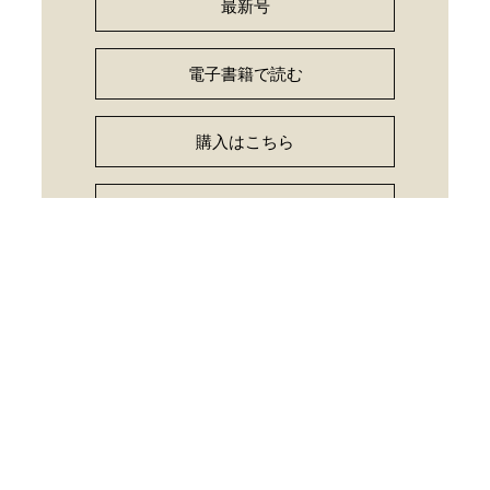
最新号
電子書籍で読む
購入はこちら
読者アンケート
お詫びと訂正
PRESS
【東京都港区】パリ市と連携した海水浴イベント「お台場プラー
ジュ2026」を今年も開催します！
中学校英語への橋渡しとなる新教材 『小学校英語』2026年7月
より提供開始 文字と音、単語、英語表現の…