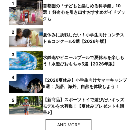
1
首都圏の「子どもと楽しめる科学館」10
選！ 好奇心を引き出すおすすめガイドブッ
クも
2
夏休みに挑戦したい！小学生向けコンテス
ト＆コンクール5選【2026年版】
3
水鉄砲やビニールプールで夏休みを楽しも
う！水遊びおもちゃ5選【2026年版】
4
【2026夏休み】小学生向けサマーキャンプ
5選！ 英語、海外、自然を体験しよう！
【新商品】スポーツトイで遊びたいキッズ
5
モデルを大募集！【夏休みプレゼントも贈
呈♪】
AND MORE