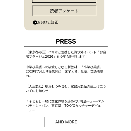
読者アンケート
お詫びと訂正
PRESS
【東京都港区】パリ市と連携した海水浴イベント「お台
場プラージュ2026」を今年も開催します！
中学校英語への橋渡しとなる新教材 『小学校英語』
2026年7月より提供開始 文字と音、単語、英語表現
の…
【大王製紙】紙おむつを含む、家庭用製品の値上げにつ
いてのお知らせ
「子どもと一緒に文化体験を諦めない社会へ」──エム
バディジャパン、東京都「TOKYOカルチャーデビュ
ー」…
AND MORE