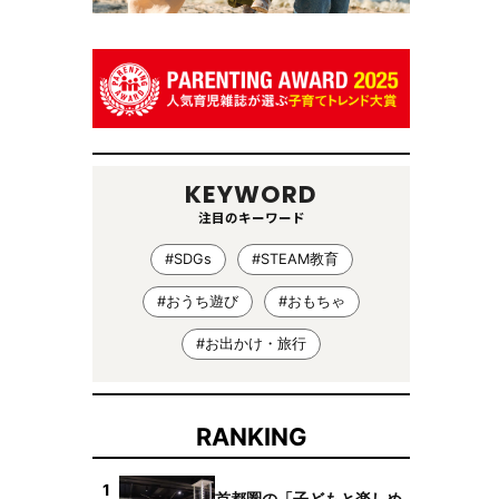
KEYWORD
注目のキーワード
#SDGs
#STEAM教育
#おうち遊び
#おもちゃ
#お出かけ・旅行
RANKING
1
首都圏の「子どもと楽しめ