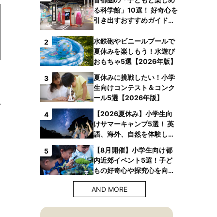
る科学館」10選！ 好奇心を
引き出すおすすめガイドブ
ックも
水鉄砲やビニールプールで
2
夏休みを楽しもう！水遊び
おもちゃ5選【2026年版】
夏休みに挑戦したい！小学
3
生向けコンテスト＆コンク
ール5選【2026年版】
【2026夏休み】小学生向
4
けサマーキャンプ5選！ 英
語、海外、自然を体験しよ
う！
【8月開催】小学生向け都
5
内近郊イベント5選！子ど
もの好奇心や探究心を向上
させよう！【2026年版】
AND MORE