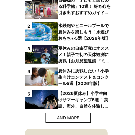
る科学館」10選！ 好奇心を
引き出すおすすめガイドブ
ックも
水鉄砲やビニールプールで
2
夏休みを楽しもう！水遊び
おもちゃ5選【2026年版】
夏休みの自由研究にオスス
3
メ！親子で初の天体観測に
挑戦【お月見望遠鏡 『ミル
ムーン』】
夏休みに挑戦したい！小学
4
生向けコンテスト＆コンク
ール5選【2026年版】
【2026夏休み】小学生向
5
けサマーキャンプ5選！ 英
語、海外、自然を体験しよ
う！
AND MORE