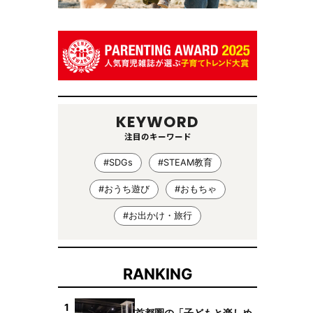
KEYWORD
注目のキーワード
#SDGs
#STEAM教育
#おうち遊び
#おもちゃ
#お出かけ・旅行
RANKING
1
首都圏の「子どもと楽しめ