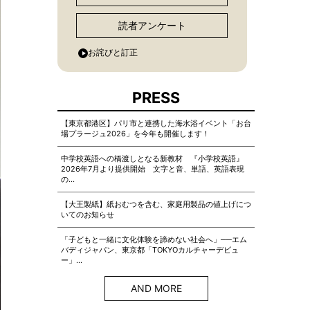
読者アンケート
お詫びと訂正
PRESS
【東京都港区】パリ市と連携した海水浴イベント「お台
場プラージュ2026」を今年も開催します！
中学校英語への橋渡しとなる新教材 『小学校英語』
2026年7月より提供開始 文字と音、単語、英語表現
の…
【大王製紙】紙おむつを含む、家庭用製品の値上げにつ
いてのお知らせ
「子どもと一緒に文化体験を諦めない社会へ」──エム
バディジャパン、東京都「TOKYOカルチャーデビュ
ー」…
AND MORE