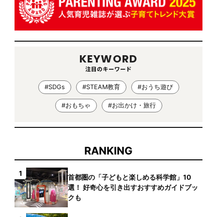
KEYWORD
注目のキーワード
#SDGs
#STEAM教育
#おうち遊び
#おもちゃ
#お出かけ・旅行
RANKING
1
首都圏の「子どもと楽しめる科学館」10
選！ 好奇心を引き出すおすすめガイドブッ
クも