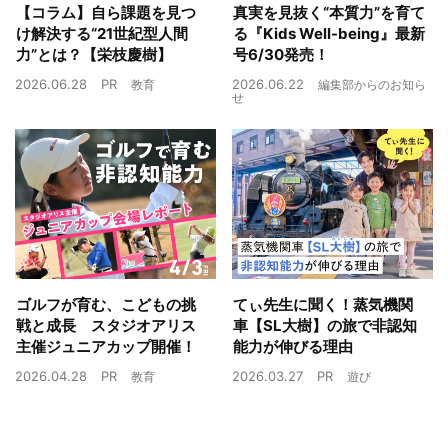
【コラム】自ら課題を見つ
真実を見抜く“本質力”を育て
け解決する“21世紀型人間
る『Kids Well-being』最新
力”とは？【栄枝慶樹】
号6/30発売！
2026.06.28
PR
2026.06.22
教育
編集部からのお知ら
せ
ゴルフが育む、こどもの挑
てぃ先生に聞く！蒸気機関
戦と成長 スタジオアリス
車【SL大樹】の旅で非認知
主催ジュニアカップ開催！
能力が伸びる理由
2026.04.28
PR
2026.03.27
PR
教育
遊び