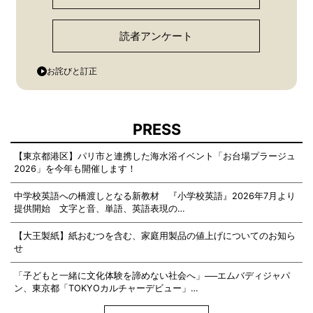
読者アンケート
お詫びと訂正
PRESS
【東京都港区】パリ市と連携した海水浴イベント「お台場プラージュ
2026」を今年も開催します！
中学校英語への橋渡しとなる新教材 『小学校英語』2026年7月より
提供開始 文字と音、単語、英語表現の…
【大王製紙】紙おむつを含む、家庭用製品の値上げについてのお知ら
せ
「子どもと一緒に文化体験を諦めない社会へ」──エムバディジャパ
ン、東京都「TOKYOカルチャーデビュー」…