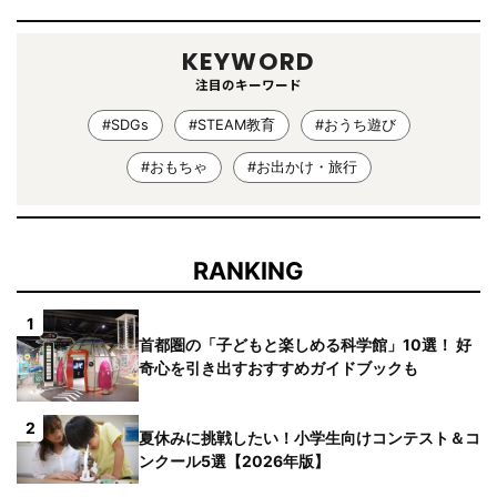
KEYWORD
注目のキーワード
#SDGs
#STEAM教育
#おうち遊び
#おもちゃ
#お出かけ・旅行
RANKING
1
首都圏の「子どもと楽しめる科学館」10選！ 好
奇心を引き出すおすすめガイドブックも
2
夏休みに挑戦したい！小学生向けコンテスト＆コ
ンクール5選【2026年版】