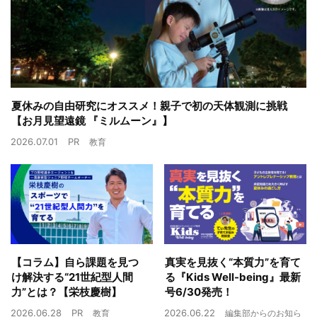
夏休みの自由研究にオススメ！親子で初の天体観測に挑戦
【お月見望遠鏡 『ミルムーン』】
2026.07.01
PR
教育
【コラム】自ら課題を見つ
真実を見抜く“本質力”を育て
け解決する“21世紀型人間
る『Kids Well-being』最新
力”とは？【栄枝慶樹】
号6/30発売！
2026.06.28
PR
2026.06.22
教育
編集部からのお知ら