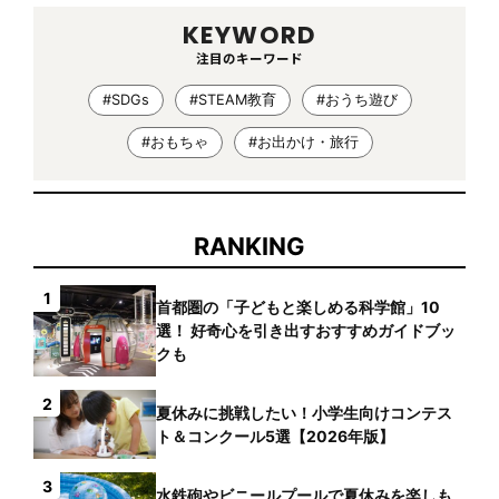
KEYWORD
注目のキーワード
#SDGs
#STEAM教育
#おうち遊び
#おもちゃ
#お出かけ・旅行
RANKING
1
首都圏の「子どもと楽しめる科学館」10
選！ 好奇心を引き出すおすすめガイドブッ
クも
2
夏休みに挑戦したい！小学生向けコンテス
ト＆コンクール5選【2026年版】
3
水鉄砲やビニールプールで夏休みを楽しも