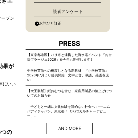
驚きエ
読者アンケート
オープン
お詫びと訂正
PRESS
【東京都港区】パリ市と連携した海水浴イベント「お台
場プラージュ2026」を今年も開催します！
効果が
中学校英語への橋渡しとなる新教材 『小学校英語』
2026年7月より提供開始 文字と音、単語、英語表現
の…
体にいい
【大王製紙】紙おむつを含む、家庭用製品の値上げにつ
いてのお知らせ
「子どもと一緒に文化体験を諦めない社会へ」──エム
バディジャパン、東京都「TOKYOカルチャーデビュ
ー」…
AND MORE
3つの