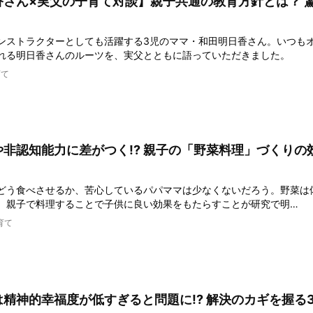
香さん×実父の子育て対談】親子共通の教育方針とは？ 
！
ンストラクターとしても活躍する3児のママ・和田明日香さん。いつも
れる明日香さんのルーツを、実父とともに語っていただきました。
育て
非認知能力に差がつく!? 親子の「野菜料理」づくりの
どう食べさせるか、苦心しているパパママは少なくないだろう。野菜は
、親子で料理することで子供に良い効果をもたらすことが研究で明…
育て
精神的幸福度が低すぎると問題に!? 解決のカギを握る