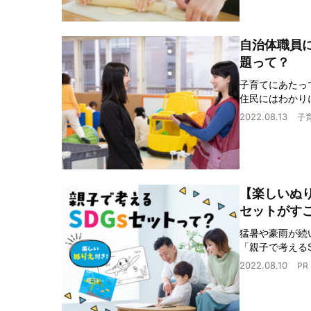
自治体職員
題って？
子育てにあたっ
住民にはわかり
2022.08.13
子
【楽しいぬ
セットがす
猛暑や豪雨が続
「親子で考える
2022.08.10
PR