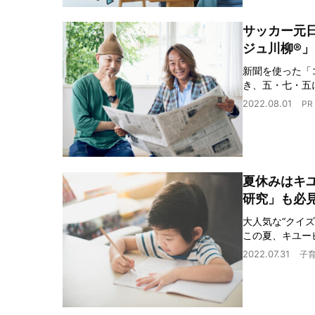
サッカー元
ジュ川柳®
新聞を使った「
き、五・七・五
2022.08.01
PR
夏休みはキ
研究」も必
大人気な“クイ
この夏、キユー
2022.07.31
子