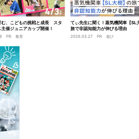
育む、こどもの挑戦と成長 スタ
てぃ先生に聞く！蒸気機関車【SL
ス主催ジュニアカップ開催！
旅で非認知能力が伸びる理由
8
PR
2026.03.27
PR
教育
遊び