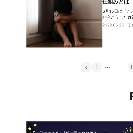
仕組みとは
6月15日に「
ぜ今こうした政
2022.06.26
子
…
<
1
1