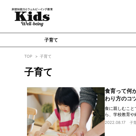
子育て
TOP
子育て
子育て
食育って何
わり方のコ
食に親しむこと
ら、学校教育や
2022.08.17
子