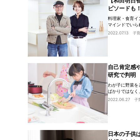
【和田明日
ピソードも
料理家・食育イ
マインドでいら
2022.07.13
子
自己肯定感や
研究で判明
わが子に野菜を
ばかりではなく
2022.06.27
子
日本の子供は