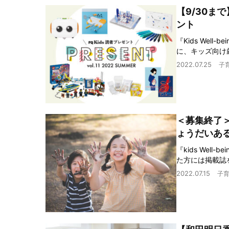
【9/30ま
ント
『Kids We
に、キッズ向け
2022.07.25
子
＜募集終了
ょうだいあ
『kids We
た方には掲載誌
2022.07.15
子