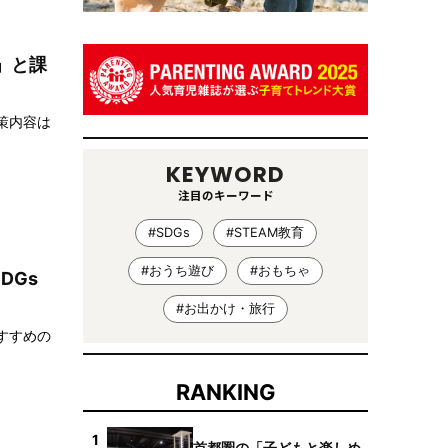
」と課
策内容は
KEYWORD
注目のキーワード
#SDGs
#STEAM教育
#おうち遊び
#おもちゃ
DGs
#お出かけ・旅行
すすめの
RANKING
1
首都圏の「子どもと楽しめ