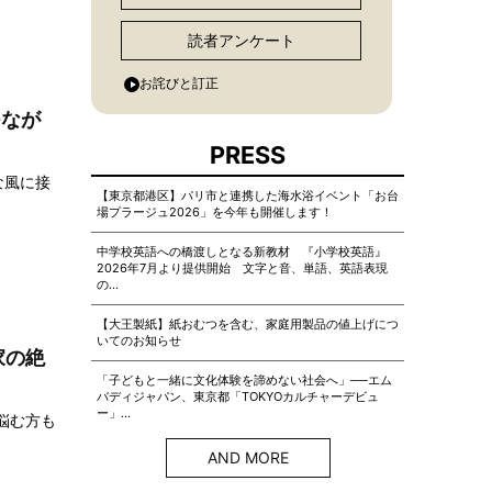
読者アンケート
お詫びと訂正
つなが
PRESS
な風に接
【東京都港区】パリ市と連携した海水浴イベント「お台
場プラージュ2026」を今年も開催します！
中学校英語への橋渡しとなる新教材 『小学校英語』
2026年7月より提供開始 文字と音、単語、英語表現
の…
【大王製紙】紙おむつを含む、家庭用製品の値上げにつ
いてのお知らせ
家の絶
「子どもと一緒に文化体験を諦めない社会へ」──エム
バディジャパン、東京都「TOKYOカルチャーデビュ
ー」…
悩む方も
AND MORE