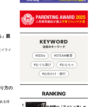
る」親
KEYWORD
注目のキーワード
にイライ
#SDGs
#STEAM教育
#おうち遊び
#おもちゃ
#お出かけ・旅行
謝り方の
RANKING
ある俳
1
首都圏の「子どもと楽しめ