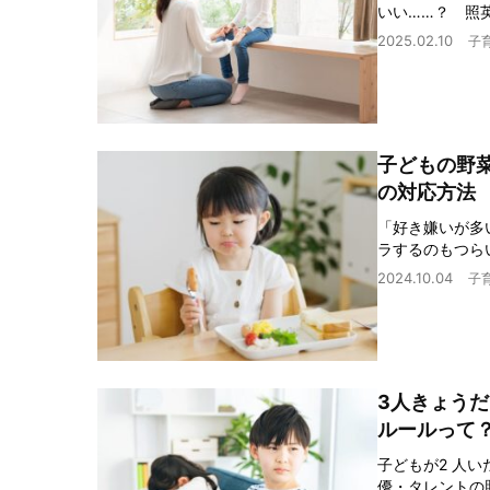
いい……？ 照
2025.02.10
子
子どもの野
の対応方法
「好き嫌いが多
ラするのもつら
2024.10.04
子
3人きょう
ルールって
子どもが2 人
優・タレントの