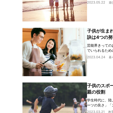
2023.05.22
遊
子供が生ま
訣は4つの努
芸能界きっての
でいられるため
2023.04.24
暮
子供のスポ
親の役割
学生時代に、陸
ーツの良さ」「
2023.03.21
教