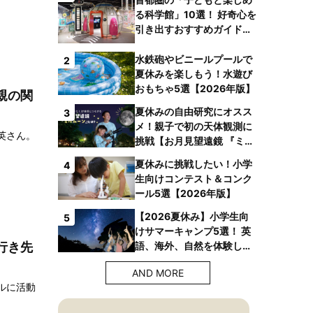
る科学館」10選！ 好奇心を
引き出すおすすめガイドブ
ックも
水鉄砲やビニールプールで
2
夏休みを楽しもう！水遊び
おもちゃ5選【2026年版】
親の関
夏休みの自由研究にオスス
3
メ！親子で初の天体観測に
英さん。
挑戦【お月見望遠鏡 『ミル
ムーン』】
夏休みに挑戦したい！小学
4
生向けコンテスト＆コンク
ール5選【2026年版】
【2026夏休み】小学生向
5
けサマーキャンプ5選！ 英
語、海外、自然を体験しよ
行き先
う！
AND MORE
ルに活動