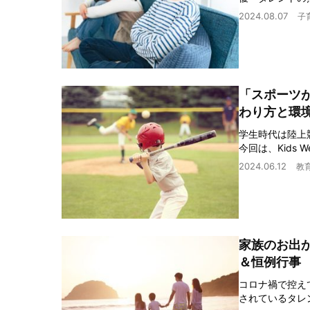
2024.08.07
子
「スポーツ
わり方と環
学生時代は陸上
今回は、Kids 
2024.06.12
教
家族のお出
＆恒例行事
コロナ禍で控え
されているタレ