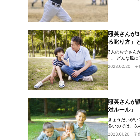
照英さんが
る叱り方」
3人のお子さん
し、どんな風に
2023.02.20
子
照英さんが
対ルール」
きょうだいがい
多いのでは。3
2023.01.20
子