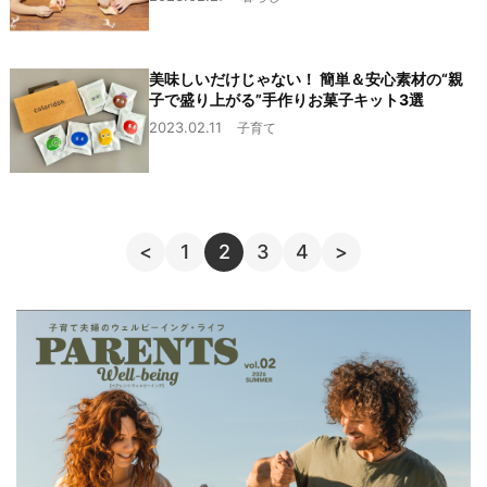
美味しいだけじゃない！ 簡単＆安心素材の“親
子で盛り上がる”手作りお菓子キット3選
2023.02.11
子育て
<
1
2
3
4
>