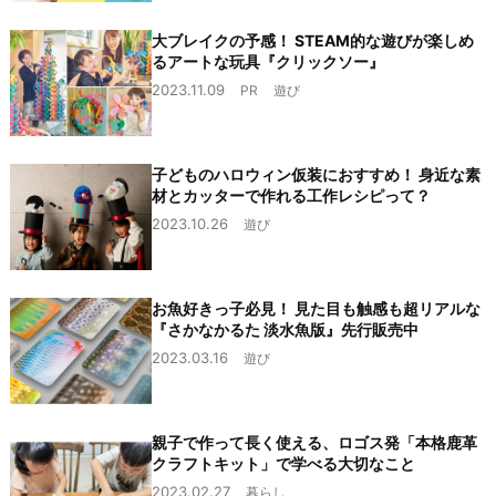
大ブレイクの予感！ STEAM的な遊びが楽しめ
るアートな玩具『クリックソー』
2023.11.09
PR
遊び
子どものハロウィン仮装におすすめ！ 身近な素
材とカッターで作れる工作レシピって？
2023.10.26
遊び
お魚好きっ子必見！ 見た目も触感も超リアルな
『さかなかるた 淡水魚版』先行販売中
2023.03.16
遊び
親子で作って長く使える、ロゴス発「本格鹿革
クラフトキット」で学べる大切なこと
2023.02.27
暮らし