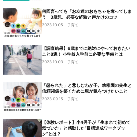
何回言っても「お友達のおもちゃを奪ってしま
う」3歳児。必要な経験と声かけのコツ
2023.10.05
子育て
【調査結果】6歳までに絶対にやっておきたい
こと8選！ 小学校入学前に必要な準備とは
2023.10.03
子育て
「怒られた」と悲しむわが子。幼稚園の先生と
信頼関係を築くために親が気をつけたいこと
2023.09.15
子育て
【体験レポート】小4男子が「生まれて初めて
気づいた」と感動した“目標達成ワークブッ
ク”とは？