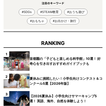
注目のキーワード
#SDGs
#STEAM教育
#おうち遊び
#おもちゃ
#お出かけ・旅行
RANKING
1
首都圏の「子どもと楽しめる科学館」10選！ 好
奇心を引き出すおすすめガイドブックも
2
夏休みに挑戦したい！小学生向けコンテスト＆コ
ンクール5選【2026年版】
3
【2026夏休み】小学生向けサマーキャンプ5
選！ 英語、海外、自然を体験しよう！