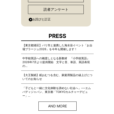
読者アンケート
お詫びと訂正
PRESS
【東京都港区】パリ市と連携した海水浴イベント「お台
場プラージュ2026」を今年も開催します！
中学校英語への橋渡しとなる新教材 『小学校英語』
2026年7月より提供開始 文字と音、単語、英語表現
の…
【大王製紙】紙おむつを含む、家庭用製品の値上げにつ
いてのお知らせ
「子どもと一緒に文化体験を諦めない社会へ」──エム
バディジャパン、東京都「TOKYOカルチャーデビュ
ー」…
AND MORE