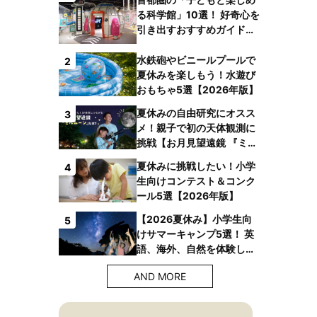
る科学館」10選！ 好奇心を
引き出すおすすめガイドブ
ックも
水鉄砲やビニールプールで
2
夏休みを楽しもう！水遊び
おもちゃ5選【2026年版】
夏休みの自由研究にオスス
3
メ！親子で初の天体観測に
挑戦【お月見望遠鏡 『ミル
ムーン』】
夏休みに挑戦したい！小学
4
生向けコンテスト＆コンク
ール5選【2026年版】
【2026夏休み】小学生向
5
けサマーキャンプ5選！ 英
語、海外、自然を体験しよ
う！
AND MORE