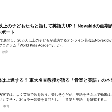
以上の子どもたちと話して英語力UP！ Novakidの画期
レポート
で展開し、26万人以上の子どもが受講するオンライン英会話Novakid
グラム「World Kids Academy」が…
教育
語は上達する？ 東大名誉教授が語る「音楽と英語」の本
教室では、よく英語で歌を歌う。楽しそうだが、英語を学ぶ上で効果は
リカ文学・ポピュラー音楽を専門とし、「音楽と英語」を研究する…
教育