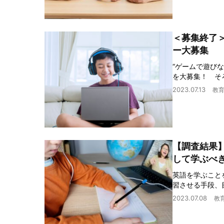
＜募集終了
ー大募集
“ゲームで遊び
を大募集！ そ
2023.07.13
教
【調査結果
して学ぶべ
英語を学ぶこと
習させる手段、
2023.07.08
教