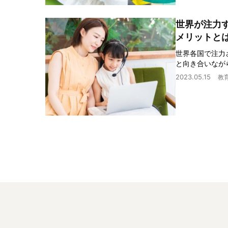
世界が注力
メリットと
世界各国で注力
と向き合いなが
2023.05.15
教