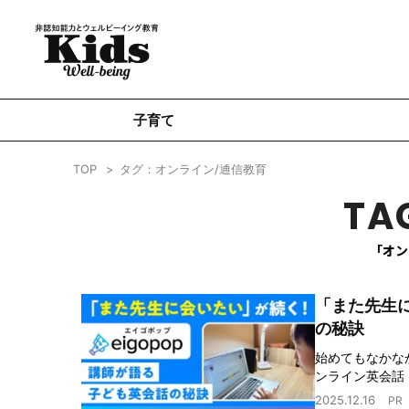
子育て
TOP
タグ：オンライン/通信教育
TA
「オン
「また先生に
の秘訣
始めてもなかな
ンライン英会話『
2025.12.16
PR