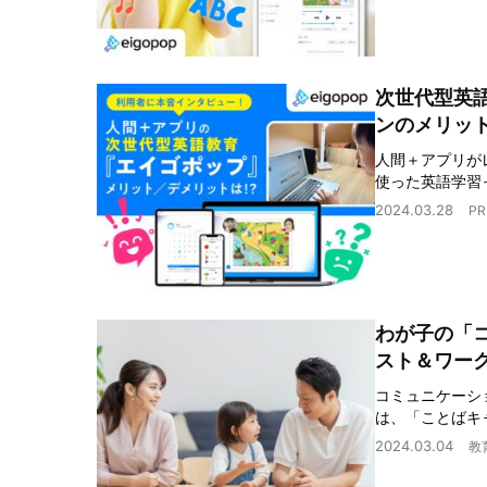
次世代型英語
ンのメリット
人間＋アプリが
使った英語学習
2024.03.28
PR
わが子の「
スト＆ワー
コミュニケーシ
は、「ことばキ
2024.03.04
教