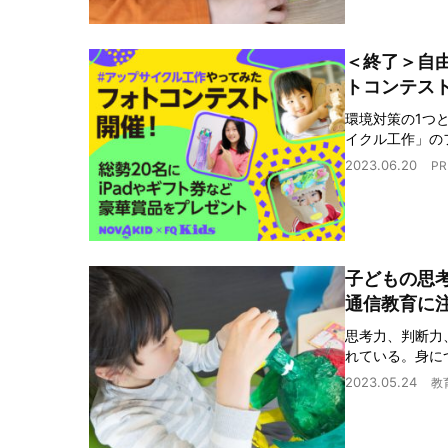
＜終了＞自
トコンテス
環境対策の1つ
イクル工作」の
2023.06.20
PR
子どもの思
通信教育に
思考力、判断力
れている。身に
2023.05.24
教