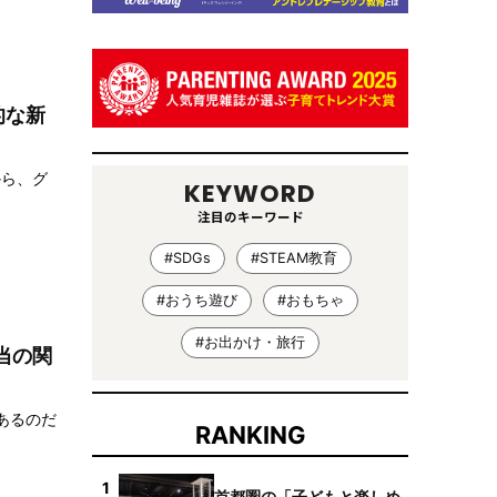
的な新
から、グ
KEYWORD
注目のキーワード
#SDGs
#STEAM教育
#おうち遊び
#おもちゃ
#お出かけ・旅行
当の関
あるのだ
RANKING
1
首都圏の「子どもと楽しめ