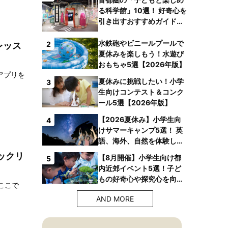
る科学館」10選！ 好奇心を
引き出すおすすめガイドブ
ックも
水鉄砲やビニールプールで
2
レッス
夏休みを楽しもう！水遊び
おもちゃ5選【2026年版】
アプリを
夏休みに挑戦したい！小学
3
生向けコンテスト＆コンク
ール5選【2026年版】
【2026夏休み】小学生向
4
けサマーキャンプ5選！ 英
語、海外、自然を体験しよ
う！
ックリ
【8月開催】小学生向け都
5
内近郊イベント5選！子ど
もの好奇心や探究心を向上
ここで
させよう！【2026年版】
AND MORE