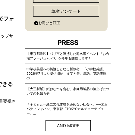
読者アンケート
でフォ
お詫びと訂正
アップサ
PRESS
【東京都港区】パリ市と連携した海水浴イベント「お台
場プラージュ2026」を今年も開催します！
中学校英語への橋渡しとなる新教材 『小学校英語』
2026年7月より提供開始 文字と音、単語、英語表現
の…
できる
【大王製紙】紙おむつを含む、家庭用製品の値上げにつ
いてのお知らせ
重要視さ
「子どもと一緒に文化体験を諦めない社会へ」──エム
バディジャパン、東京都「TOKYOカルチャーデビュ
ー」…
AND MORE