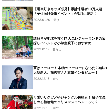
【電車好きキッズ必見】累計来場者10万人超
「子供向け鉄道イベント」が3月に復活！
2023.01.29
遊び
謎解きが地球を救う!? 人気レジャーランドの宝
探しイベントが小学生親子におすすめ！
2023.01.17
暮らし
夢はヒーロー！ 本物のヒーローになった20歳の
大型新人、簡秀吉さん直撃インタビュー！
2022.12.15
遊び
可愛いリクガメやジャングル探検も！ 親子で楽
しめる植物館のクリスマスイベントって？
2022.12.10
遊び