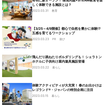
有明に新オープン！ 環境問題×STEAM教育を楽
しく体験できる施設とは？
2023.03.31
教育
【3/25～4/9開催】都心で自然を豊かに体験!?
五感を育てるワークショップ
2023.03.23
PR
遊び
飛んだり跳ねたりボルダリングも！ シェラトン
ホテルに子供向け屋内遊具施設登場
2023.03.22
暮らし
体験アクティビティが大充実！ 春のお出かけは
レゴランド®・ジャパンの特別企画に注目
2023.03.15
暮らし