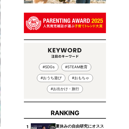
KEYWORD
注目のキーワード
#SDGs
#STEAM教育
#おうち遊び
#おもちゃ
#お出かけ・旅行
RANKING
夏休みの自由研究にオスス
1