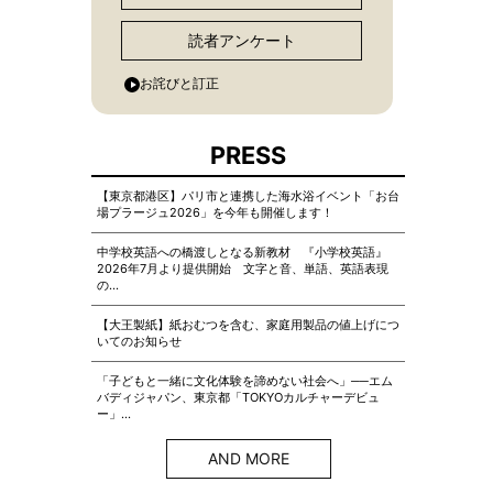
読者アンケート
お詫びと訂正
PRESS
【東京都港区】パリ市と連携した海水浴イベント「お台
場プラージュ2026」を今年も開催します！
中学校英語への橋渡しとなる新教材 『小学校英語』
2026年7月より提供開始 文字と音、単語、英語表現
の…
【大王製紙】紙おむつを含む、家庭用製品の値上げにつ
いてのお知らせ
「子どもと一緒に文化体験を諦めない社会へ」──エム
バディジャパン、東京都「TOKYOカルチャーデビュ
ー」…
AND MORE