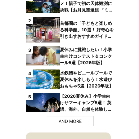
メ！親子で初の天体観測に
挑戦【お月見望遠鏡 『ミル
ムーン』】
2
首都圏の「子どもと楽しめ
る科学館」10選！ 好奇心を
引き出すおすすめガイドブ
ックも
夏休みに挑戦したい！小学
3
生向けコンテスト＆コンク
ール5選【2026年版】
水鉄砲やビニールプールで
4
夏休みを楽しもう！水遊び
おもちゃ5選【2026年版】
【2026夏休み】小学生向
5
けサマーキャンプ5選！ 英
語、海外、自然を体験しよ
う！
AND MORE