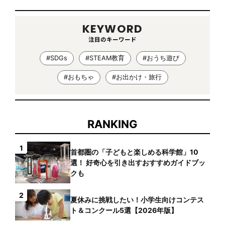
KEYWORD
注目のキーワード
#SDGs
#STEAM教育
#おうち遊び
#おもちゃ
#お出かけ・旅行
RANKING
1
首都圏の「子どもと楽しめる科学館」10
選！ 好奇心を引き出すおすすめガイドブッ
クも
2
夏休みに挑戦したい！小学生向けコンテス
ト＆コンクール5選【2026年版】