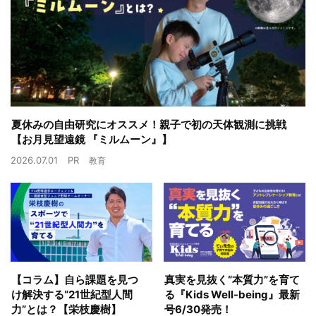
夏休みの自由研究にオススメ！親子で初の天体観測に挑戦
【お月見望遠鏡 『ミルムーン』】
2026.07.01
PR
教育
【コラム】自ら課題を見つ
真実を見抜く“本質力”を育て
け解決する“21世紀型人間
る『Kids Well-being』最新
力”とは？【栄枝慶樹】
号6/30発売！