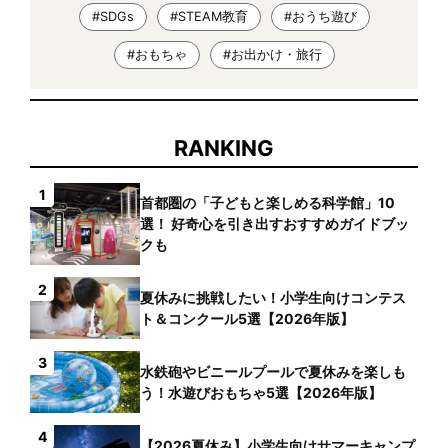
#SDGs
#STEAM教育
#おうち遊び
#おもちゃ
#お出かけ・旅行
RANKING
1
首都圏の「子どもと楽しめる科学館」10
選！ 好奇心を引き出すおすすめガイドブッ
クも
2
夏休みに挑戦したい！小学生向けコンテス
ト＆コンクール5選【2026年版】
3
水鉄砲やビニールプールで夏休みを楽しも
う！水遊びおもちゃ5選【2026年版】
4
【2026夏休み】小学生向けサマーキャンプ