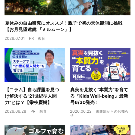
夏休みの自由研究にオススメ！親子で初の天体観測に挑戦
【お月見望遠鏡 『ミルムーン』】
2026.07.01
PR
教育
【コラム】自ら課題を見つ
真実を見抜く“本質力”を育て
け解決する“21世紀型人間
る『Kids Well-being』最新
力”とは？【栄枝慶樹】
号6/30発売！
2026.06.28
PR
2026.06.22
教育
編集部からのお知ら
せ