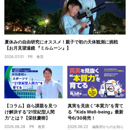
夏休みの自由研究にオススメ！親子で初の天体観測に挑戦
【お月見望遠鏡 『ミルムーン』】
2026.07.01
PR
教育
【コラム】自ら課題を見つ
真実を見抜く“本質力”を育て
け解決する“21世紀型人間
る『Kids Well-being』最新
力”とは？【栄枝慶樹】
号6/30発売！
2026.06.28
PR
2026.06.22
教育
編集部からのお知ら