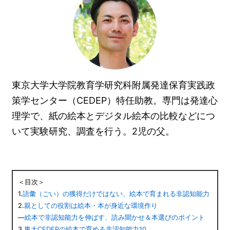
東京大学大学院教育学研究科附属発達保育実践政
策学センター（CEDEP）特任助教。専門は発達心
理学で、紙の絵本とデジタル絵本の比較などにつ
いて実験研究、調査を行う。2児の父。
＜目次＞
1.
語彙（ごい）の獲得だけではない、絵本で育まれる非認知能力
2.
親としての役割は絵本・本が身近な環境作り
―
絵本で非認知能力を伸ばす、読み聞かせ＆本選びのポイント
3.
東大CEDEPの絵本で育める非認知能力10