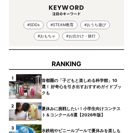
KEYWORD
注目のキーワード
#SDGs
#STEAM教育
#おうち遊び
#おもちゃ
#お出かけ・旅行
RANKING
1
首都圏の「子どもと楽しめる科学館」10
選！ 好奇心を引き出すおすすめガイドブッ
クも
2
夏休みに挑戦したい！小学生向けコンテス
ト＆コンクール5選【2026年版】
3
水鉄砲やビニールプールで夏休みを楽しも