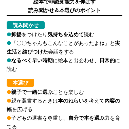
絵本で非認知能力を伸ばす
読み聞かせ＆本選びのポイント
読み聞かせ
●
抑揚
をつけたり
気持ちを込めて
読む
●
「〇〇ちゃんもこんなことがあったよね」と
実
生活と結びつけた
会話をする
●
なるべく早い時期
に絵本と出会わせ、
日常的
に
読む
本選び
●
親子で一緒に選ぶ
ことを楽しむ
●
親が選書するときは
本のねらい
を考えて
内容の
幅
を広げる
●
子どもの選書を尊重し、
自分で本を選ぶ力
を育
てる