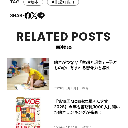
#絵本
#非認知能力
RELATED POSTS
関連記事
絵本がつなぐ「空想と現実」─子ど
もの心に育まれる想像力と感性
2026年5月13日
教育
【第18回MOE絵本屋さん⼤賞
2025】今年も書店員3000人に聞い
た絵本ランキングが発表！
2026年2月12日
子育て