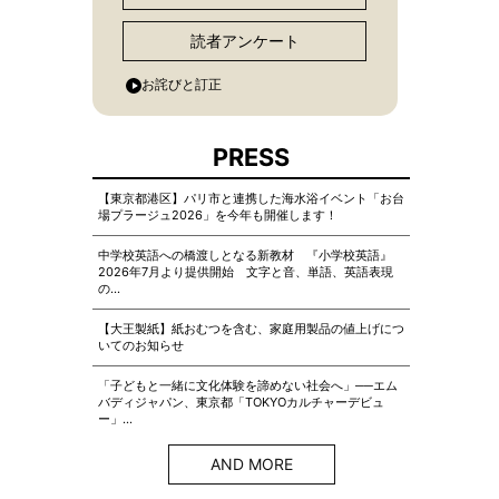
読者アンケート
お詫びと訂正
PRESS
【東京都港区】パリ市と連携した海水浴イベント「お台
場プラージュ2026」を今年も開催します！
中学校英語への橋渡しとなる新教材 『小学校英語』
2026年7月より提供開始 文字と音、単語、英語表現
の…
【大王製紙】紙おむつを含む、家庭用製品の値上げにつ
いてのお知らせ
「子どもと一緒に文化体験を諦めない社会へ」──エム
バディジャパン、東京都「TOKYOカルチャーデビュ
ー」…
AND MORE