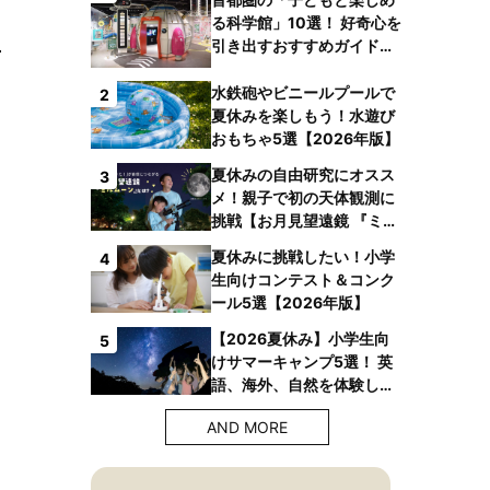
る科学館」10選！ 好奇心を
引き出すおすすめガイドブ
ックも
水鉄砲やビニールプールで
2
夏休みを楽しもう！水遊び
おもちゃ5選【2026年版】
夏休みの自由研究にオスス
3
メ！親子で初の天体観測に
挑戦【お月見望遠鏡 『ミル
ムーン』】
夏休みに挑戦したい！小学
4
生向けコンテスト＆コンク
ール5選【2026年版】
【2026夏休み】小学生向
5
けサマーキャンプ5選！ 英
語、海外、自然を体験しよ
う！
AND MORE