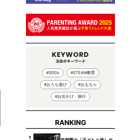
KEYWORD
注目のキーワード
#SDGs
#STEAM教育
#おうち遊び
#おもちゃ
#お出かけ・旅行
RANKING
1
首都圏の「子どもと楽しめ