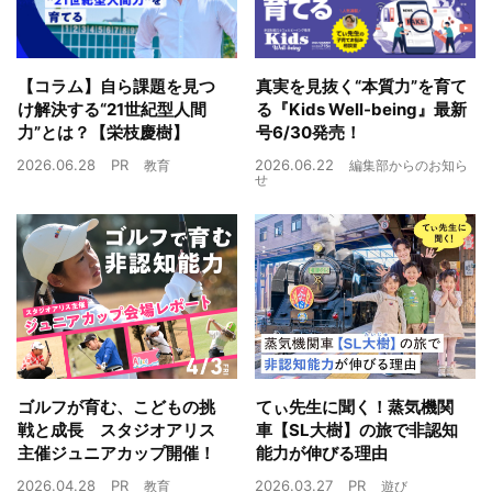
【コラム】自ら課題を見つ
真実を見抜く“本質力”を育て
け解決する“21世紀型人間
る『Kids Well-being』最新
力”とは？【栄枝慶樹】
号6/30発売！
2026.06.28
PR
2026.06.22
教育
編集部からのお知ら
せ
ゴルフが育む、こどもの挑
てぃ先生に聞く！蒸気機関
戦と成長 スタジオアリス
車【SL大樹】の旅で非認知
主催ジュニアカップ開催！
能力が伸びる理由
2026.04.28
PR
2026.03.27
PR
教育
遊び