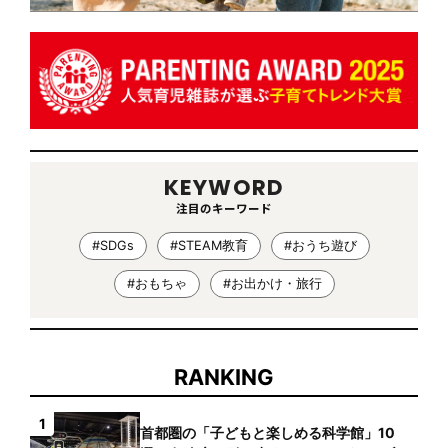
KEYWORD
注目のキーワード
#SDGs
#STEAM教育
#おうち遊び
#おもちゃ
#お出かけ・旅行
RANKING
1
首都圏の「子どもと楽しめる科学館」10