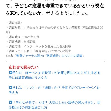
て、
子どもの意思を尊重できているかという視点
を忘れていないか
、考えるようにしたい。
〈調査概要〉
・調査対象：小学生または中学生の子どもをもつ保護者（有効回答数500
名）
・調査時期：2025年10月
・調査機関：自社調査
・調査方法：インターネットを使用した任意回答
・調査レポート名：「教育虐待」についての調査
※出典「
塾選ジャーナル調べ:『教育虐待』についての調査
」
あわせて読みたい
子供に「ぼーっとする時間」が必要な理由とは？ 忙しすぎる
子には教育虐待のリスクも
それは「しつけ」か「虐待」か？ 子育ての“グレーゾーン”を
考える
「幸せな子育て」とは？ 大切にしたい親子の関わり方と、幼
少期だけの特別な過ごし方