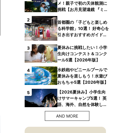
メ！親子で初の天体観測に
挑戦【お月見望遠鏡 『ミル
ムーン』】
2
首都圏の「子どもと楽しめ
る科学館」10選！ 好奇心を
引き出すおすすめガイドブ
ックも
夏休みに挑戦したい！小学
3
生向けコンテスト＆コンク
ール5選【2026年版】
水鉄砲やビニールプールで
4
夏休みを楽しもう！水遊び
おもちゃ5選【2026年版】
【2026夏休み】小学生向
5
けサマーキャンプ5選！ 英
語、海外、自然を体験しよ
う！
AND MORE