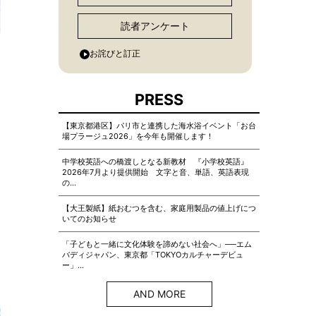
読者アンケート
お詫びと訂正
PRESS
【東京都港区】パリ市と連携した海水浴イベント「お台
場プラージュ2026」を今年も開催します！
中学校英語への橋渡しとなる新教材 『小学校英語』
2026年7月より提供開始 文字と音、単語、英語表現
の…
【大王製紙】紙おむつを含む、家庭用製品の値上げにつ
いてのお知らせ
「子どもと一緒に文化体験を諦めない社会へ」──エム
バディジャパン、東京都「TOKYOカルチャーデビュ
ー」…
AND MORE