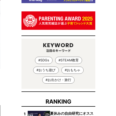
KEYWORD
注目のキーワード
#SDGs
#STEAM教育
#おうち遊び
#おもちゃ
#お出かけ・旅行
RANKING
夏休みの自由研究にオスス
1