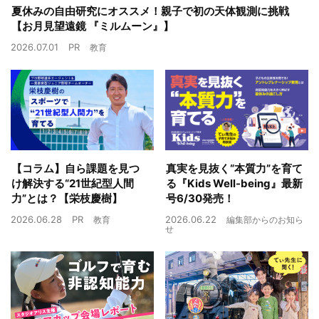
夏休みの自由研究にオススメ！親子で初の天体観測に挑戦
【お月見望遠鏡 『ミルムーン』】
2026.07.01
PR
教育
【コラム】自ら課題を見つ
真実を見抜く“本質力”を育て
け解決する“21世紀型人間
る『Kids Well-being』最新
力”とは？【栄枝慶樹】
号6/30発売！
2026.06.28
PR
2026.06.22
教育
編集部からのお知ら
せ