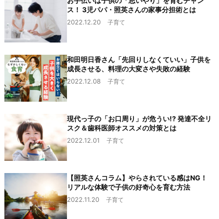
お手伝いは子供の「思いやり」を育むチャン
ス！ 3児パパ・照英さんの家事分担術とは
2022.12.20
子育て
和田明日香さん「先回りしなくていい」子供を
成長させる、料理の大変さや失敗の経験
2022.12.08
子育て
現代っ子の「お口周り」が危うい!? 発達不全リ
スク＆歯科医師オススメの対策とは
2022.12.01
子育て
【照英さんコラム】やらされている感はNG！
リアルな体験で子供の好奇心を育む方法
2022.11.20
子育て