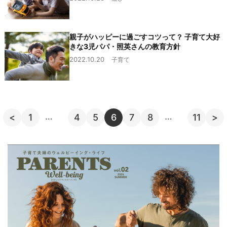
親子がハッピーに過ごすコツって？ 子育て大好
きな3児パパ・照英さんの教育方針
2022.10.20
子育て
…
…
<
1
4
5
6
7
8
11
>