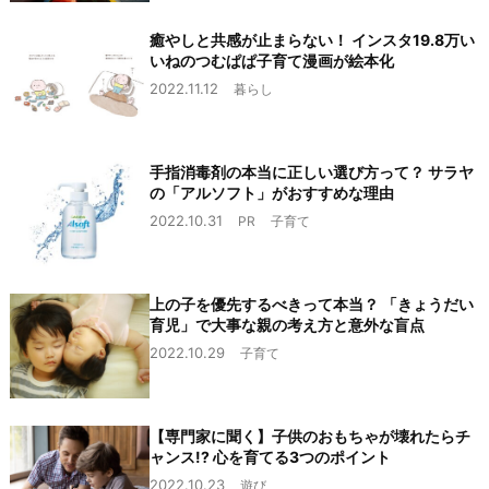
癒やしと共感が止まらない！ インスタ19.8万い
いねのつむぱぱ子育て漫画が絵本化
2022.11.12
暮らし
手指消毒剤の本当に正しい選び方って？ サラヤ
の「アルソフト」がおすすめな理由
2022.10.31
PR
子育て
上の子を優先するべきって本当？ 「きょうだい
育児」で大事な親の考え方と意外な盲点
2022.10.29
子育て
【専門家に聞く】子供のおもちゃが壊れたらチ
ャンス!? 心を育てる3つのポイント
2022.10.23
遊び