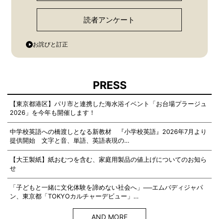
読者アンケート
お詫びと訂正
PRESS
【東京都港区】パリ市と連携した海水浴イベント「お台場プラージュ
2026」を今年も開催します！
中学校英語への橋渡しとなる新教材 『小学校英語』2026年7月より
提供開始 文字と音、単語、英語表現の…
【大王製紙】紙おむつを含む、家庭用製品の値上げについてのお知ら
せ
「子どもと一緒に文化体験を諦めない社会へ」──エムバディジャパ
ン、東京都「TOKYOカルチャーデビュー」…
AND MORE