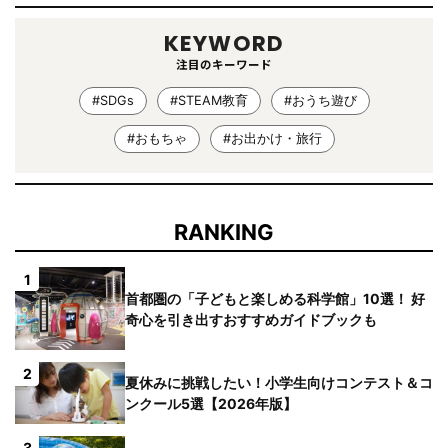
KEYWORD
注目のキーワード
#SDGs
#STEAM教育
#おうち遊び
#おもちゃ
#お出かけ・旅行
RANKING
1
首都圏の「子どもと楽しめる科学館」10選！ 好
奇心を引き出すおすすめガイドブックも
2
夏休みに挑戦したい！小学生向けコンテスト＆コ
ンクール5選【2026年版】
3