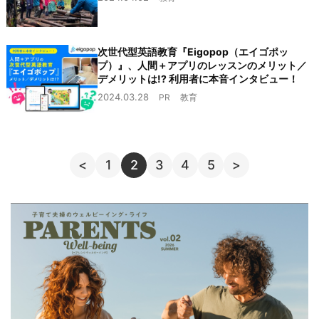
次世代型英語教育『Eigopop（エイゴポッ
プ）』、人間＋アプリのレッスンのメリット／
デメリットは!? 利用者に本音インタビュー！
2024.03.28
PR
教育
<
1
2
3
4
5
>