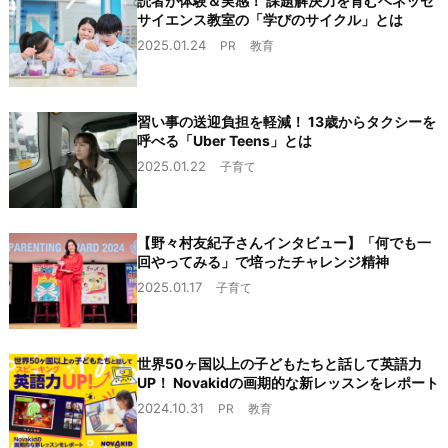
読者が体験＆実感！ 課題解決力を育むベネッセ
サイエンス教室の「学びのサイクル」とは
2025.01.24
PR
教育
習い事の送迎負担を軽減！ 13歳からタクシーを
呼べる「Uber Teens」とは
2025.01.22
子育て
【野々村友紀子さんインタビュー】「何でも一
回やってみる」で培ったチャレンジ精神
2025.01.17
子育て
世界50ヶ国以上の子どもたちと話して英語力
UP！ Novakidの画期的な新レッスンをレポート
2024.10.31
PR
教育