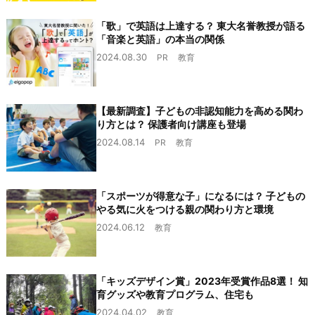
「歌」で英語は上達する？ 東大名誉教授が語る
「音楽と英語」の本当の関係
2024.08.30
PR
教育
【最新調査】子どもの非認知能力を高める関わ
り方とは？ 保護者向け講座も登場
2024.08.14
PR
教育
「スポーツが得意な子」になるには？ 子どもの
やる気に火をつける親の関わり方と環境
2024.06.12
教育
「キッズデザイン賞」2023年受賞作品8選！ 知
育グッズや教育プログラム、住宅も
2024.04.02
教育