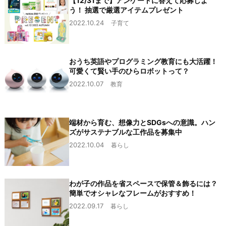
【12/31まで】アンケートに答えて応募しよ
う！ 抽選で厳選アイテムプレゼント
2022.10.24
子育て
おうち英語やプログラミング教育にも大活躍！
可愛くて賢い手のひらロボットって？
2022.10.07
教育
端材から育む、想像力とSDGsへの意識。ハン
ズがサステナブルな工作品を募集中
2022.10.04
暮らし
わが子の作品を省スペースで保管＆飾るには？
簡単でオシャレなフレームがおすすめ！
2022.09.17
暮らし