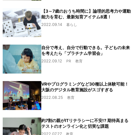
【3～7歳のおうち時間に】論理的思考力や運動
能力を育む、最新知育アイテム8選！
2022.09.14
暮らし
自分で考え、自分で行動できる。子どもの未来
を考えたら「プラチナム学習会」
2022.09.12
PR
教育
VRやプログラミングなど30種以上体験可能！
大阪のデジタル教育施設がスゴすぎる
2022.08.25
教育
約7割の親がITリテラシーに不安!? 期待高まる
テストのオンライン化と切実な課題
2022.07.27
教育