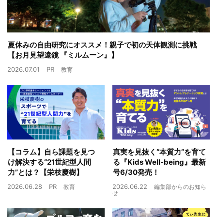
夏休みの自由研究にオススメ！親子で初の天体観測に挑戦
【お月見望遠鏡 『ミルムーン』】
2026.07.01
PR
教育
【コラム】自ら課題を見つ
真実を見抜く“本質力”を育て
け解決する“21世紀型人間
る『Kids Well-being』最新
力”とは？【栄枝慶樹】
号6/30発売！
2026.06.28
PR
2026.06.22
教育
編集部からのお知ら
せ