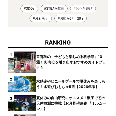
#SDGs
#STEAM教育
#おうち遊び
#おもちゃ
#お出かけ・旅行
RANKING
1
首都圏の「子どもと楽しめる科学館」10
選！ 好奇心を引き出すおすすめガイドブッ
クも
2
水鉄砲やビニールプールで夏休みを楽しも
う！水遊びおもちゃ5選【2026年版】
夏休みの自由研究にオススメ！親子で初の
3
天体観測に挑戦【お月見望遠鏡 『ミルムー
ン』】