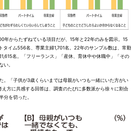
00年からたずねている項目だが、15年と22年のみを図示。15
タイム556名、専業主婦1,701名。22年のサンプル数は、常
婦1,615名。「フリーランス」「産休、育休中や休職中」「その
ない。
た。「子供が3歳くらいまでは母親がいつも一緒にいた方がい
考え方に共感する回答は、調査のたびに多数派から徐々に割合
半分を切った。