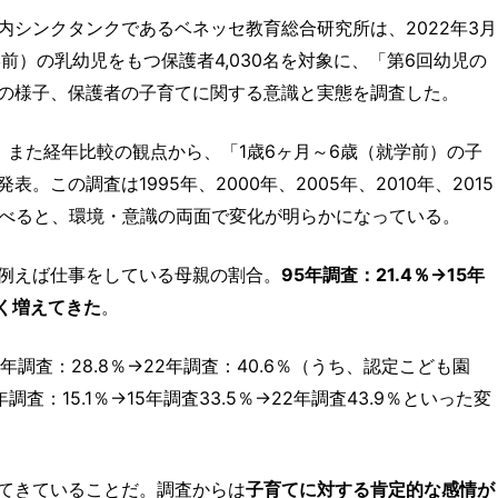
内シンクタンクであるベネッセ教育総合研究所は、2022年3月
前）の乳幼児をもつ保護者4,030名を対象に、「第6回幼児の
の様子、保護者の子育てに関する意識と実態を調査した。
、また経年比較の観点から、「1歳6ヶ月～6歳（就学前）の子
この調査は1995年、2000年、2005年、2010年、2015
比べると、環境・意識の両面で変化が明らかになっている。
例えば仕事をしている母親の割合。
95年調査：21.4％→15年
きく増えてきた
。
5年調査：28.8％→22年調査：40.6％（うち、認定こども園
査：15.1％→15年調査33.5％→22年調査43.9％といった変
てきていることだ。調査からは
子育てに対する肯定的な感情が