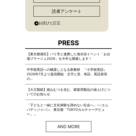
読者アンケート
お詫びと訂正
PRESS
【東京都港区】パリ市と連携した海水浴イベント「お台
場プラージュ2026」を今年も開催します！
中学校英語への橋渡しとなる新教材 『小学校英語』
2026年7月より提供開始 文字と音、単語、英語表現
の…
【大王製紙】紙おむつを含む、家庭用製品の値上げにつ
いてのお知らせ
「子どもと一緒に文化体験を諦めない社会へ」──エム
バディジャパン、東京都「TOKYOカルチャーデビュ
ー」…
AND MORE