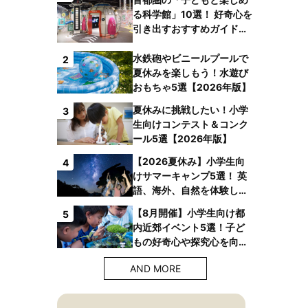
る科学館」10選！ 好奇心を
引き出すおすすめガイドブ
ックも
水鉄砲やビニールプールで
2
夏休みを楽しもう！水遊び
おもちゃ5選【2026年版】
夏休みに挑戦したい！小学
3
生向けコンテスト＆コンク
ール5選【2026年版】
【2026夏休み】小学生向
4
けサマーキャンプ5選！ 英
語、海外、自然を体験しよ
う！
【8月開催】小学生向け都
5
内近郊イベント5選！子ど
もの好奇心や探究心を向上
させよう！【2026年版】
AND MORE