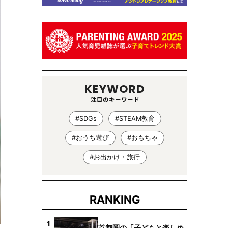
KEYWORD
注目のキーワード
#SDGs
#STEAM教育
#おうち遊び
#おもちゃ
#お出かけ・旅行
RANKING
1
首都圏の「子どもと楽しめ