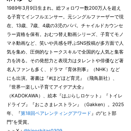
1989年3月9日生まれ。総フォロワー数200万人を超え
る子育てインフルエンサー。元シングルファーザーで現
在、13歳、7歳、4歳の3児のパパ。チャイルドカウンセ
ラー資格を保有。おむつ替え動画シリーズ、子育てモノ
マネ動画など、笑いや共感を呼ぶSNS投稿が多方面で人
気を集め、圧倒的なトークスキルで全国的な人気と集客
力を誇る。その発想力と表現力はタレントや俳優など著
名人ファンも多く、ドラマ『育休刑事』（NHK）など
にも出演。著書は『#ほどほど育児』（飛鳥新社）、
『世界一楽しい子育てアイデア大全』
（KADOKAWA）、絵本『はぶらしロケット』『トイレ
ドライブ』『おこさまレストラン』（Gakken）。2025
年、『
第18回ペアレンティングアワード
』の“ヒト部
門”を受賞。
＞＞X：
@kinoshitas0309