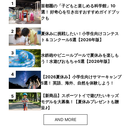
1
首都圏の「子どもと楽しめる科学館」10
選！ 好奇心を引き出すおすすめガイドブッ
クも
2
夏休みに挑戦したい！小学生向けコンテス
ト＆コンクール5選【2026年版】
3
水鉄砲やビニールプールで夏休みを楽しも
う！水遊びおもちゃ5選【2026年版】
4
【2026夏休み】小学生向けサマーキャンプ
5選！ 英語、海外、自然を体験しよう！
【新商品】スポーツトイで遊びたいキッズ
5
モデルを大募集！【夏休みプレゼントも贈
呈♪】
AND MORE