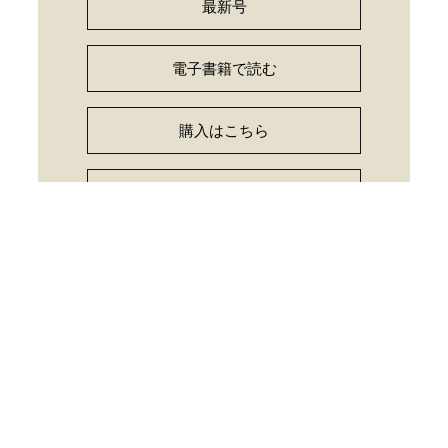
最新号
電子書籍で読む
購入はこちら
読者アンケート
お詫びと訂正
PRESS
【東京都港区】パリ市と連携した海水浴イベント「お台場プラー
ジュ2026」を今年も開催します！
中学校英語への橋渡しとなる新教材 『小学校英語』2026年7月
より提供開始 文字と音、単語、英語表現の…