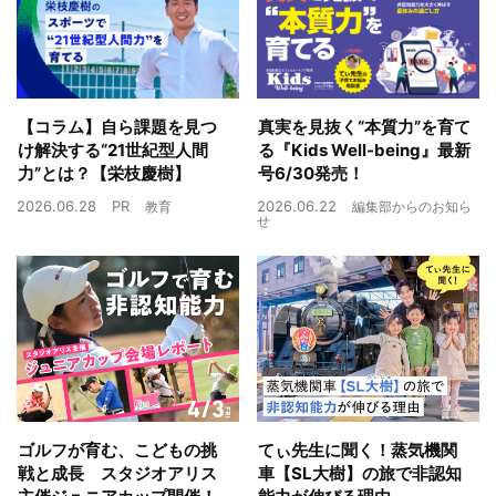
【コラム】自ら課題を見つ
真実を見抜く“本質力”を育て
け解決する“21世紀型人間
る『Kids Well-being』最新
力”とは？【栄枝慶樹】
号6/30発売！
2026.06.28
PR
2026.06.22
教育
編集部からのお知ら
せ
ゴルフが育む、こどもの挑
てぃ先生に聞く！蒸気機関
戦と成長 スタジオアリス
車【SL大樹】の旅で非認知