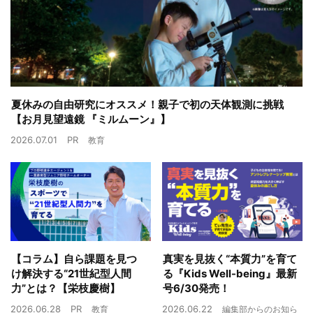
夏休みの自由研究にオススメ！親子で初の天体観測に挑戦
【お月見望遠鏡 『ミルムーン』】
2026.07.01
PR
教育
【コラム】自ら課題を見つ
真実を見抜く“本質力”を育て
け解決する“21世紀型人間
る『Kids Well-being』最新
力”とは？【栄枝慶樹】
号6/30発売！
2026.06.28
PR
2026.06.22
教育
編集部からのお知ら