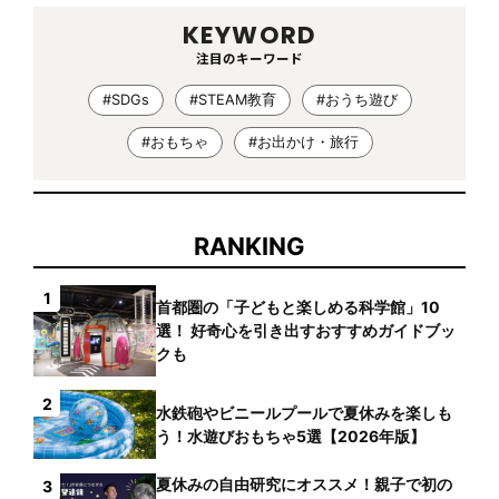
KEYWORD
注目のキーワード
#SDGs
#STEAM教育
#おうち遊び
#おもちゃ
#お出かけ・旅行
RANKING
1
首都圏の「子どもと楽しめる科学館」10
選！ 好奇心を引き出すおすすめガイドブッ
クも
2
水鉄砲やビニールプールで夏休みを楽しも
う！水遊びおもちゃ5選【2026年版】
夏休みの自由研究にオススメ！親子で初の
3