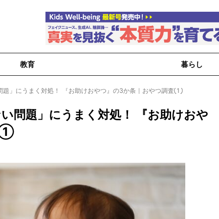
教育
暮らし
問題」にうまく対処！ 『お助けおやつ』の3か条｜おやつ調査①
い問題」にうまく対処！ 『お助けおや
査①