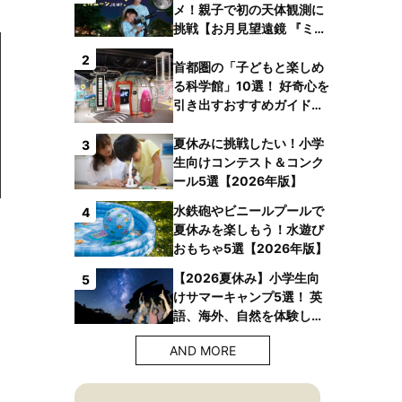
メ！親子で初の天体観測に
挑戦【お月見望遠鏡 『ミル
ムーン』】
2
首都圏の「子どもと楽しめ
る科学館」10選！ 好奇心を
引き出すおすすめガイドブ
ックも
夏休みに挑戦したい！小学
3
生向けコンテスト＆コンク
ール5選【2026年版】
水鉄砲やビニールプールで
4
夏休みを楽しもう！水遊び
おもちゃ5選【2026年版】
【2026夏休み】小学生向
5
けサマーキャンプ5選！ 英
語、海外、自然を体験しよ
う！
AND MORE