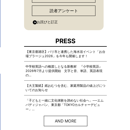
読者アンケート
お詫びと訂正
PRESS
【東京都港区】パリ市と連携した海水浴イベント「お台
場プラージュ2026」を今年も開催します！
中学校英語への橋渡しとなる新教材 『小学校英語』
2026年7月より提供開始 文字と音、単語、英語表現
の…
【大王製紙】紙おむつを含む、家庭用製品の値上げにつ
いてのお知らせ
「子どもと一緒に文化体験を諦めない社会へ」──エム
バディジャパン、東京都「TOKYOカルチャーデビュ
ー」…
AND MORE