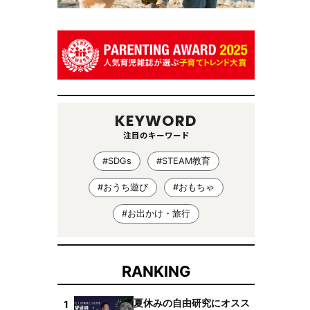
KEYWORD
注目のキーワード
#SDGs
#STEAM教育
#おうち遊び
#おもちゃ
#お出かけ・旅行
RANKING
夏休みの自由研究にオスス
1